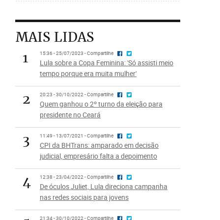
MAIS LIDAS
1
15:36 - 25/07/2023 - Compartilhe
Lula sobre a Copa Feminina: 'Só assisti meio
tempo porque era muita mulher'
2
20:23 - 30/10/2022 - Compartilhe
Quem ganhou o 2º turno da eleição para
presidente no Ceará
3
11:49 - 13/07/2021 - Compartilhe
CPI da BHTrans: amparado em decisão
judicial, empresário falta a depoimento
4
12:38 - 23/04/2022 - Compartilhe
De óculos Juliet, Lula direciona campanha
nas redes sociais para jovens
21:34 - 30/10/2022 - Compartilhe