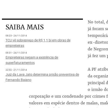
No total, 
SAIBA MAIS
já foram s
temporária
08:23 - 24/11/2014
TCU vê sobrepreço de R$ 1,1 bi em obras de
ex-direto
empreiteiras
de Negrom
08:31 - 24/11/2014
já fez um 
Empreiteiras negam a existência de
superfaturamentos
A PF atrib
22:02 - 21/11/2014
Juiz da Lava Jato determina prisão preventiva de
da organiz
Fernando Baiano
principal 
o irmão d
corporação e um condenado por crimes fi
valores em espécie dentro de malas, male