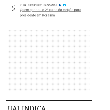
5
21:34 - 30/10/2022 - Compartilhe
Quem ganhou o 2º turno da eleição para
presidente em Roraima
UAI INDICA