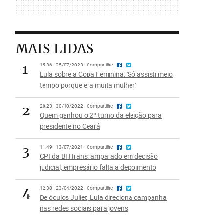
MAIS LIDAS
1
15:36 - 25/07/2023 - Compartilhe
Lula sobre a Copa Feminina: 'Só assisti meio
tempo porque era muita mulher'
2
20:23 - 30/10/2022 - Compartilhe
Quem ganhou o 2º turno da eleição para
presidente no Ceará
3
11:49 - 13/07/2021 - Compartilhe
CPI da BHTrans: amparado em decisão
judicial, empresário falta a depoimento
4
12:38 - 23/04/2022 - Compartilhe
De óculos Juliet, Lula direciona campanha
nas redes sociais para jovens