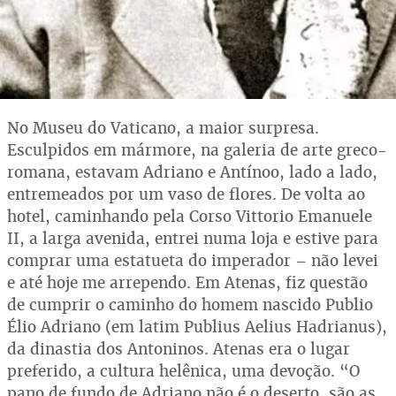
No Museu do Vaticano, a maior surpresa.
Esculpidos em mármore, na galeria de arte greco-
romana, estavam Adriano e Antínoo, lado a lado,
entremeados por um vaso de flores. De volta ao
hotel, caminhando pela Corso Vittorio Emanuele
II, a larga avenida, entrei numa loja e estive para
comprar uma estatueta do imperador – não levei
e até hoje me arrependo. Em Atenas, fiz questão
de cumprir o caminho do homem nascido Publio
Élio Adriano (em latim Publius Aelius Hadrianus),
da dinastia dos Antoninos. Atenas era o lugar
preferido, a cultura helênica, uma devoção. “O
pano de fundo de Adriano não é o deserto, são as