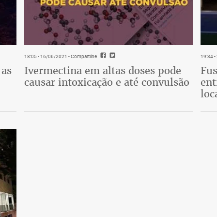
18:05 - 16/06/2021
- Compartilhe
19:34 
 as
Ivermectina em altas doses pode
Fus
causar intoxicação e até convulsão
ent
loc