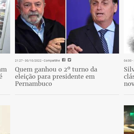
21:27 - 30/10/2022
- Compartilhe
04:00 
tam
Quem ganhou o 2º turno da
Sil
é
eleição para presidente em
clá
Pernambuco
nov