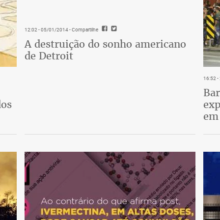
12:02 - 05/01/2014
- Compartilhe
A destruição do sonho americano
de Detroit
16:52 
Bar
dos
exp
em