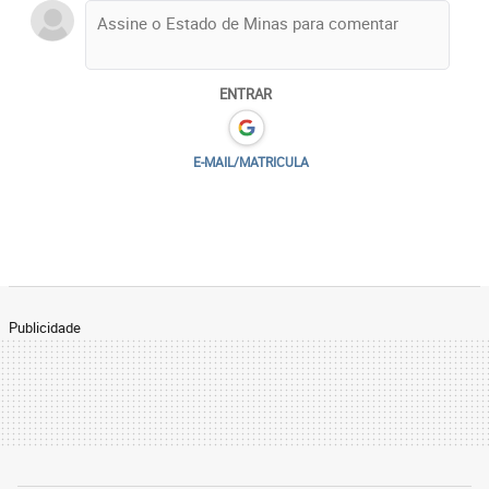
Bauer, representante do Unicef no Brasil.
ENTRAR
E-MAIL/MATRICULA
Publicidade
O fechamento das escolas, medida imposta pelo
isolamento social para conter a proliferação do
vírus, afetou a aprendizagem de crianças e
adolescentes. Para o Unicef, os estabelecimentos de