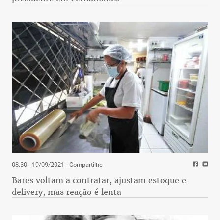
abaixo da linha de pobreza, com renda mensal de
R$ 436 por pessoa do domicílio. Nesse grupo, há os
extremamente pobres, com renda mensal de até R$
151, que somam 13,7 milhões, ou 6,5% da
sociedade. Impõe-se ao poder público o
desenvolvimento de políticas que resgatem esse
contingente populacional de miséria, dando-lhe
condições dignas de vida e de exercício pleno da
cidadania.
08:30 - 19/09/2021
- Compartilhe
Bares voltam a contratar, ajustam estoque e
delivery, mas reação é lenta