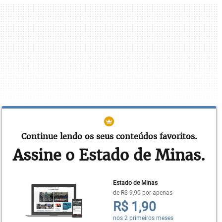
Continue lendo os seus conteúdos favoritos.
Assine o Estado de Minas.
O problema não está somente nas dificuldades
para se fecharem os acordos. A questão é que,
depois de firmados, têm um longo e penoso
Estado de Minas
de
R$ 9,90
por apenas
caminho a ser percorrido nos corredores da
R$ 1,90
administração pública. O primeiro passo fica a
nos 2 primeiros meses
cargo do Executivo, responsável pelas negociações