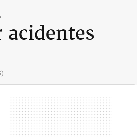
a
 acidentes
G)