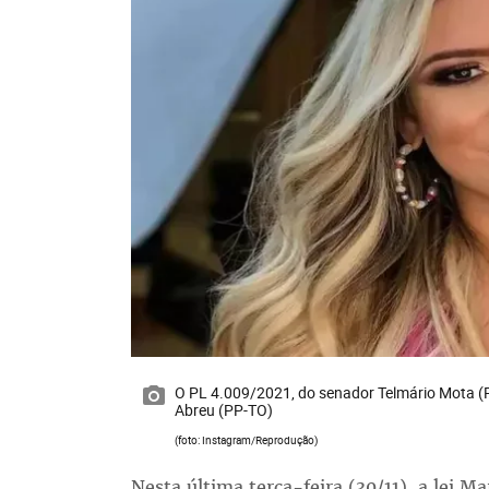
O PL 4.009/2021, do senador Telmário Mota (P
Abreu (PP-TO)
(foto: Instagram/Reprodução)
Nesta última terça-feira (30/11), a lei M