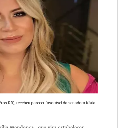
ros-RR), recebeu parecer favorável da senadora Kátia
arília Mendonça , que visa estabelecer