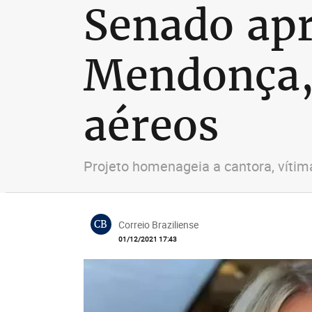
Senado apr
Mendonça, 
aéreos
Projeto homenageia a cantora, víti
CB
Correio Braziliense
01/12/2021 17:43