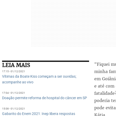
"Fiquei mu
LEIA MAIS
minha famí
17:15 - 01/12/2021
Vítimas da Boate Kiss começam a ser ouvidas;
em Goiâni
acompanhe ao vivo
e até com 
fatalidade
17:04 - 01/12/2021
Doação permite reforma de hospital do câncer em SP
poderia te
pode evita
15:08 - 01/12/2021
Gabarito do Enem 2021: Inep libera respostas
Kátia.