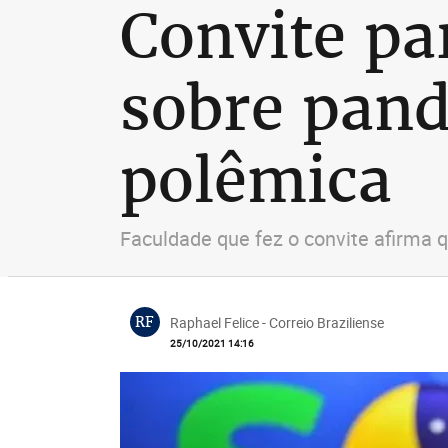
Convite pa
sobre pan
polêmica
Faculdade que fez o convite afirma 
RF
Raphael Felice - Correio Braziliense
25/10/2021 14:16