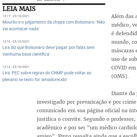
LEIA MAIS
Além das a
12:17 - 25/10/2021
Mourão e o julgamento da chapa com Bolsonaro: 'Não
médico, v
vai acontecer nada'
é defendi
mundo, co
13:10 - 25/10/2021
Lira diz que Bolsonaro deve 'pagar' por falas sem
máscaras e
'nenhuma base científica'
uso de sub
COVID em 
12:13 - 25/10/2021
Lira: PEC sobre regras do CNMP pode voltar ao
(OMS).
plenário se texto for 'amadurecido'
Diante da
investigado por prevaricação e por crim
comunicado em sua página oficial na inte
justifica o convite. Segundo o professo
acadêmico e por ser "um médico cardiolo
amigo". Pinto ressalta ainda que a escol