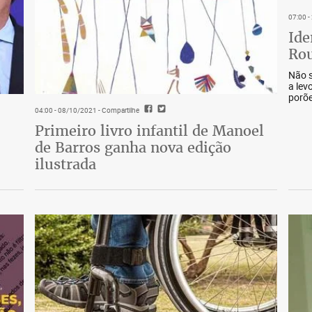
07:00 
Ide
Rou
Não s
a lev
porõe
04:00 - 08/10/2021
- Compartilhe
Primeiro livro infantil de Manoel
de Barros ganha nova edição
ilustrada