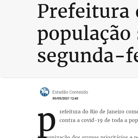
Prefeitura
população
segunda-f
Estadão Conteúdo
30/05/2021 12:40
p
refeitura do Rio de Janeiro com
contra a covid-19 de toda a pop
A imunização dos grupos prioritários e 