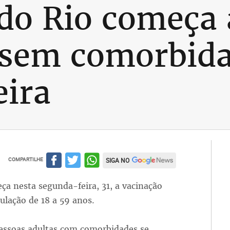
 do Rio começa 
 sem comorbida
eira
COMPARTILHE
SIGA NO
eça nesta segunda-feira, 31, a vacinação
ulação de 18 a 59 anos.
pessoas adultas com comorbidades se