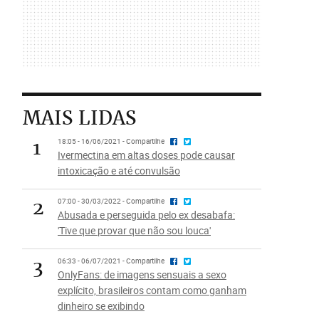
MAIS LIDAS
1
18:05 - 16/06/2021 - Compartilhe
Ivermectina em altas doses pode causar
intoxicação e até convulsão
2
07:00 - 30/03/2022 - Compartilhe
Abusada e perseguida pelo ex desabafa:
'Tive que provar que não sou louca'
3
06:33 - 06/07/2021 - Compartilhe
OnlyFans: de imagens sensuais a sexo
explícito, brasileiros contam como ganham
dinheiro se exibindo