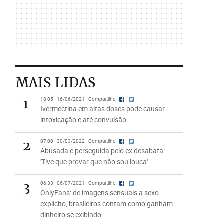
MAIS LIDAS
1
18:05 - 16/06/2021 - Compartilhe
Ivermectina em altas doses pode causar
intoxicação e até convulsão
2
07:00 - 30/03/2022 - Compartilhe
Abusada e perseguida pelo ex desabafa:
'Tive que provar que não sou louca'
3
06:33 - 06/07/2021 - Compartilhe
OnlyFans: de imagens sensuais a sexo
explícito, brasileiros contam como ganham
dinheiro se exibindo