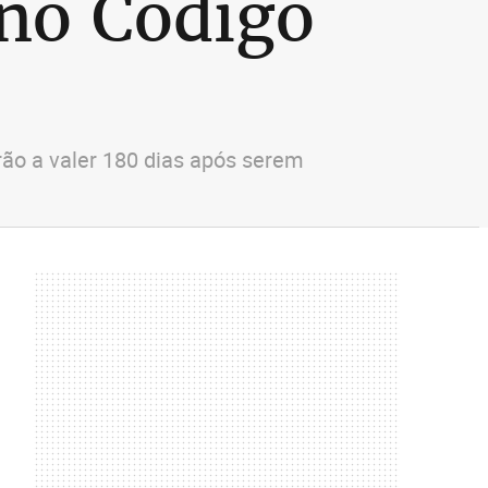
no Código
rão a valer 180 dias após serem