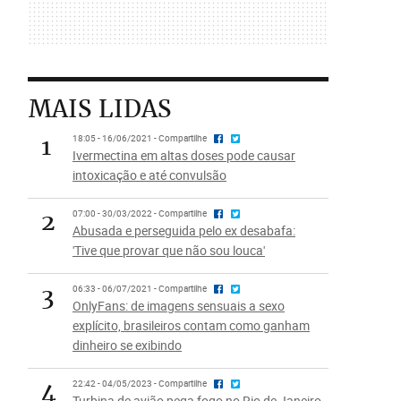
MAIS LIDAS
1
18:05 - 16/06/2021 - Compartilhe
Ivermectina em altas doses pode causar
intoxicação e até convulsão
2
07:00 - 30/03/2022 - Compartilhe
Abusada e perseguida pelo ex desabafa:
'Tive que provar que não sou louca'
3
06:33 - 06/07/2021 - Compartilhe
OnlyFans: de imagens sensuais a sexo
explícito, brasileiros contam como ganham
dinheiro se exibindo
4
22:42 - 04/05/2023 - Compartilhe
Turbina de avião pega fogo no Rio de Janeiro