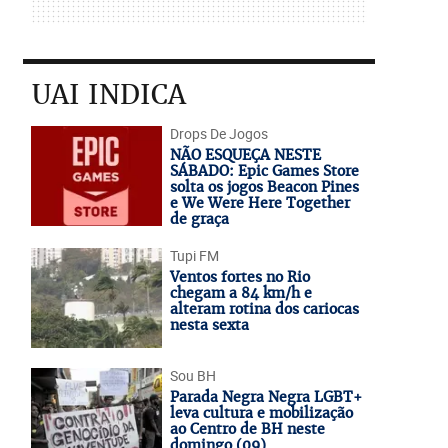
UAI INDICA
Drops De Jogos
NÃO ESQUEÇA NESTE
SÁBADO: Epic Games Store
solta os jogos Beacon Pines
e We Were Here Together
de graça
Tupi FM
Ventos fortes no Rio
chegam a 84 km/h e
alteram rotina dos cariocas
nesta sexta
Sou BH
Parada Negra Negra LGBT+
leva cultura e mobilização
ao Centro de BH neste
domingo (09)