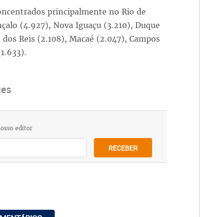
oncentrados principalmente no Rio de
onçalo (4.927), Nova Iguaçu (3.210), Duque
ra dos Reis (2.108), Macaé (2.047), Campos
1.633).
tes
osso editor
RECEBER