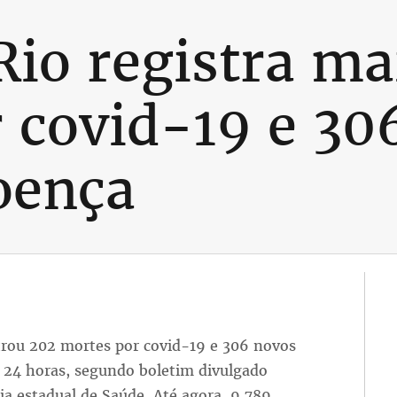
Rio registra ma
 covid-19 e 30
oença
strou 202 mortes por covid-19 e 306 novos
 24 horas, segundo boletim divulgado
ria estadual de Saúde. Até agora, 9.789