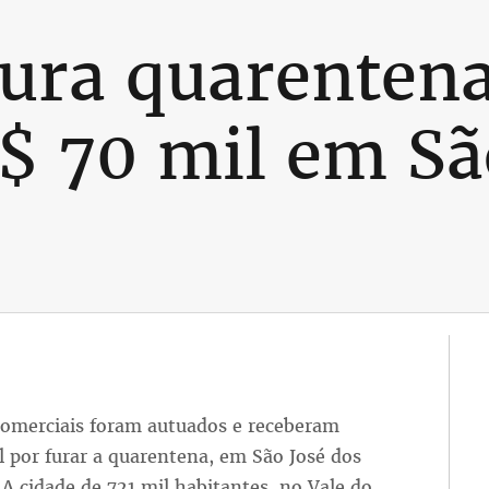
ura quarentena
$ 70 mil em Sã
comerciais foram autuados e receberam
 por furar a quarentena, em São José dos
 A cidade de 721 mil habitantes, no Vale do