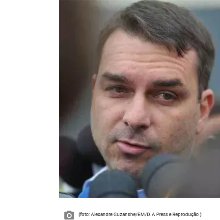
(foto: Alexandre Guzanshe/EM/D.A Press e Reprodução )