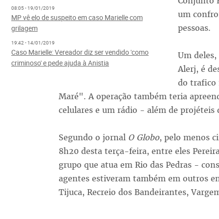
Conjunto E
08:05 - 19/01/2019
um confron
MP vê elo de suspeito em caso Marielle com
pessoas.
grilagem
19:42 - 14/01/2019
Caso Marielle: Vereador diz ser vendido 'como
Um deles, 
criminoso' e pede ajuda à Anistia
Alerj, é d
do trafic
Maré". A operação também teria apreend
celulares e um rádio - além de projéteis 
Segundo o jornal
O Globo
, pelo menos ci
8h20 desta terça-feira, entre eles Perei
grupo que atua em Rio das Pedras - cons
agentes estiveram também em outros en
Tijuca, Recreio dos Bandeirantes, Varg