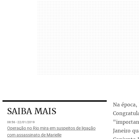
Na época,
SAIBA MAIS
Congratul
"important
08:56 - 22/01/2019
Operação no Rio mira em suspeitos de ligação
Janeiro qu
com assassinato de Marielle