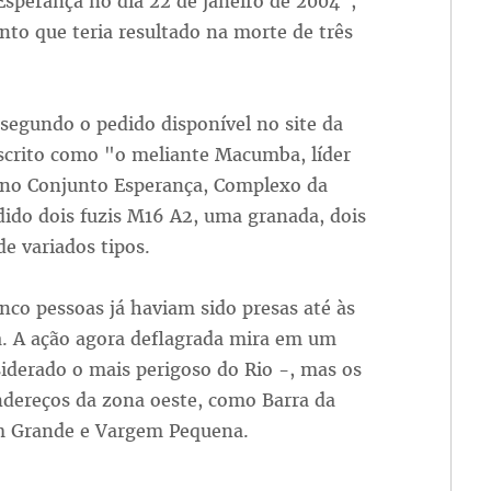
sperança no dia 22 de janeiro de 2004",
to que teria resultado na morte de três
segundo o pedido disponível no site da
escrito como "o meliante Macumba, líder
o no Conjunto Esperança, Complexo da
ido dois fuzis M16 A2, uma granada, dois
de variados tipos.
nco pessoas já haviam sido presas até às
ra. A ação agora deflagrada mira em um
iderado o mais perigoso do Rio -, mas os
dereços da zona oeste, como Barra da
em Grande e Vargem Pequena.