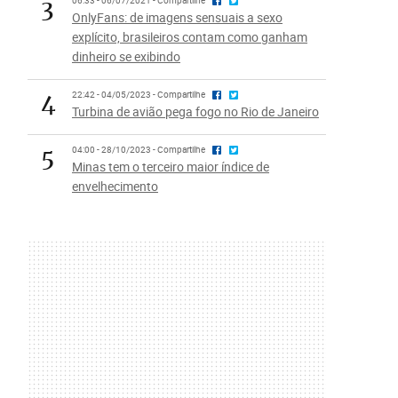
3
06:33 - 06/07/2021 - Compartilhe
OnlyFans: de imagens sensuais a sexo
explícito, brasileiros contam como ganham
dinheiro se exibindo
4
22:42 - 04/05/2023 - Compartilhe
Turbina de avião pega fogo no Rio de Janeiro
5
04:00 - 28/10/2023 - Compartilhe
Minas tem o terceiro maior índice de
envelhecimento