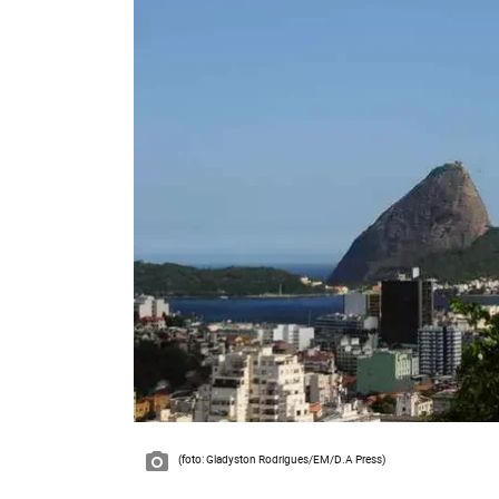
(foto: Gladyston Rodrigues/EM/D.A Press)