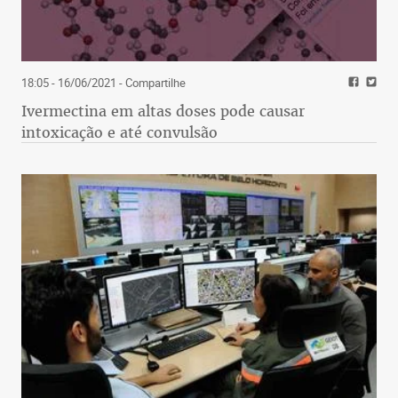
18:05 - 16/06/2021
- Compartilhe
Ivermectina em altas doses pode causar
intoxicação e até convulsão