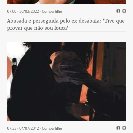
07:00 - 30/03/2022
- Compartilhe
Abusada e perseguida pelo ex desabafa: 'Tive que
provar que não sou louca'
07:33 - 04/07/2012
- Compartilhe