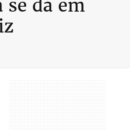
a se dá em
iz