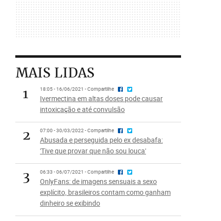
MAIS LIDAS
1
18:05 - 16/06/2021 - Compartilhe
Ivermectina em altas doses pode causar
intoxicação e até convulsão
2
07:00 - 30/03/2022 - Compartilhe
Abusada e perseguida pelo ex desabafa:
'Tive que provar que não sou louca'
3
06:33 - 06/07/2021 - Compartilhe
OnlyFans: de imagens sensuais a sexo
explícito, brasileiros contam como ganham
dinheiro se exibindo