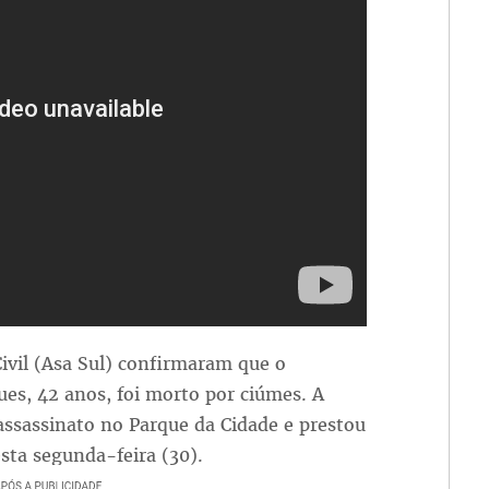
Civil (Asa Sul) confirmaram que o
ues, 42 anos, foi morto por ciúmes. A
assassinato no Parque da Cidade e prestou
sta segunda-feira (30).