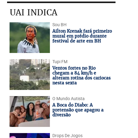
UAI INDICA
Sou BH
Ailton Krenak fará primeiro
mural em prédio durante
festival de arte em BH
Tupi FM
Ventos fortes no Rio
chegam a 84 km/h e
alteram rotina dos cariocas
nesta sexta
O Mundo Autista
A Boca do Diabo: A
pretensão que apagou a
diversão
Drops De Jogos