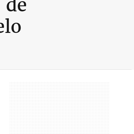
 de
elo