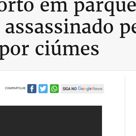
to em parque
i assassinado p
por ciúmes
COMPARTILHE
SIGA NO