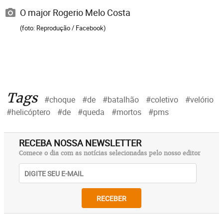
O major Rogerio Melo Costa
(foto: Reprodução / Facebook)
Tags
#choque
#de
#batalhão
#coletivo
#velório
#helicóptero
#de
#queda
#mortos
#pms
RECEBA NOSSA NEWSLETTER
Comece o dia com as notícias selecionadas pelo nosso editor
RECEBER