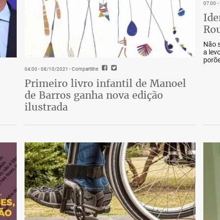
07:00 
Ide
Rou
Não s
a lev
porõe
04:00 - 08/10/2021
- Compartilhe
Primeiro livro infantil de Manoel
de Barros ganha nova edição
ilustrada