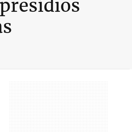
 presídios
as