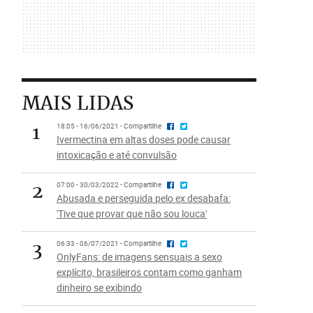
MAIS LIDAS
1
18:05 - 16/06/2021 - Compartilhe
Ivermectina em altas doses pode causar
intoxicação e até convulsão
2
07:00 - 30/03/2022 - Compartilhe
Abusada e perseguida pelo ex desabafa:
'Tive que provar que não sou louca'
3
06:33 - 06/07/2021 - Compartilhe
OnlyFans: de imagens sensuais a sexo
explícito, brasileiros contam como ganham
dinheiro se exibindo