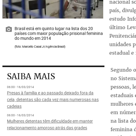
nacional s
país, divul
estudo Inf
último Le
Brasil está em quinto lugar na lista dos 20
países com maior população prisional feminina
Penitenciá
do mundo em 2014
unidades p
(foto: Marcello Casal Jr/Agência Brasil)
estadual e 
Segundo o 
SAIBA MAIS
no Sistema
pessoas, l
06:00 - 16/03/2014
Presas à família e ao passado deixado fora da
estaduais 
cela, detentas são cada vez mais numerosas nas
mulheres 
cadeias
em números
06:00 - 16/03/2014
na lista d
Mulheres detentas têm dificuldade em manter
relacionamento amoroso atrás das grades
feminina 