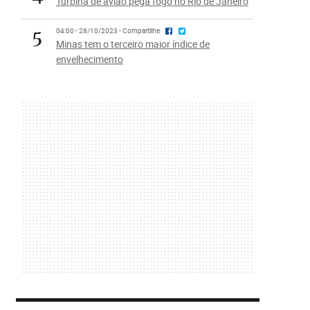
Turbina de avião pega fogo no Rio de Janeiro
5
04:00 - 28/10/2023 - Compartilhe
Minas tem o terceiro maior índice de
envelhecimento