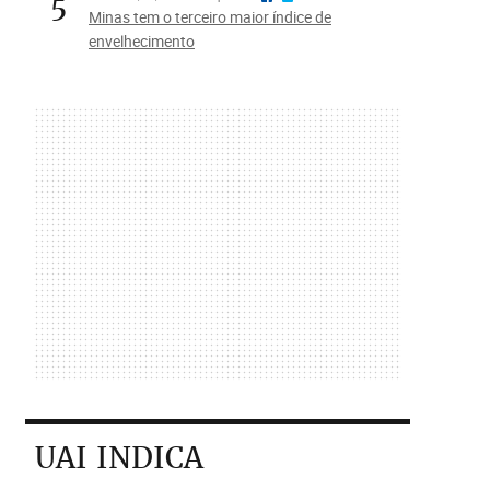
5
Minas tem o terceiro maior índice de
envelhecimento
UAI INDICA