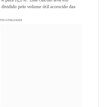
% para 15,2%.. Esse cálculo leva em
ividido pelo volume útil acrescido das