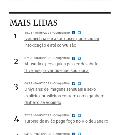
MAIS LIDAS
1
18:05 - 16/06/2021 - Compartilhe
Ivermectina em altas doses pode causar
intoxicação e até convulsão
2
07:00 - 30/03/2022 - Compartilhe
Abusada e perseguida pelo ex desabafa:
'Tive que provar que não sou louca'
3
06:33 - 06/07/2021 - Compartilhe
OnlyFans: de imagens sensuais a sexo
explícito, brasileiros contam como ganham
dinheiro se exibindo
4
22:42 - 04/05/2023 - Compartilhe
Turbina de avião pega fogo no Rio de Janeiro
04:00 - 28/10/2023 - Compartilhe