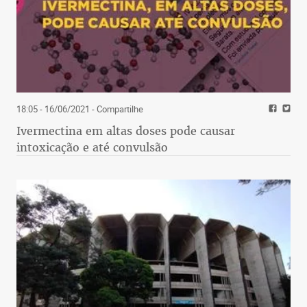
18:05 - 16/06/2021
- Compartilhe
Ivermectina em altas doses pode causar
intoxicação e até convulsão