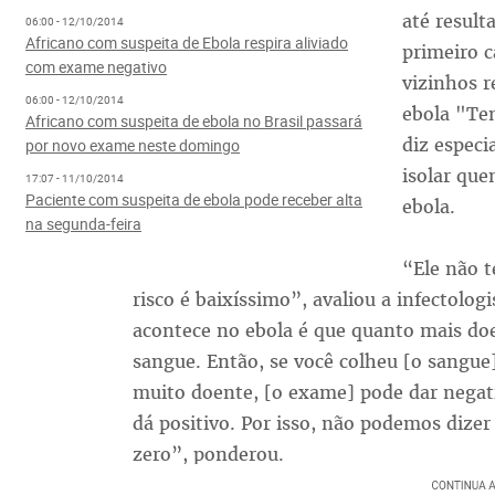
até resul
06:00 - 12/10/2014
Africano com suspeita de Ebola respira aliviado
primeiro c
com exame negativo
vizinhos r
06:00 - 12/10/2014
ebola "Te
Africano com suspeita de ebola no Brasil passará
diz especi
por novo exame neste domingo
isolar que
17:07 - 11/10/2014
Paciente com suspeita de ebola pode receber alta
ebola.
na segunda-feira
“Ele não t
risco é baixíssimo”, avaliou a infectologi
acontece no ebola é que quanto mais doe
sangue. Então, se você colheu [o sangue]
muito doente, [o exame] pode dar negativ
dá positivo. Por isso, não podemos dizer
zero”, ponderou.