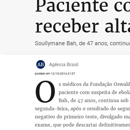
Paciente c
receber al
Soullymane Bah, de 47 anos, contin
AB
Agência Brasil
postado em 12/10/2014 21:07
O
s médicos da Fundação Oswald
paciente com suspeita de ebol
Bah, de 47 anos, continua sob
segunda-feira, após o resultado do segu
negativo do primeiro teste, divulgado ma
exame, que pode descartar definitivamen