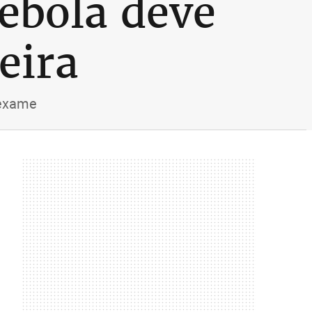
ebola deve
eira
 exame