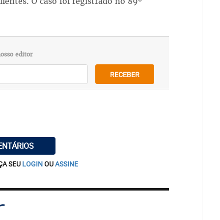
clientes. O caso foi registrado no 89º
osso editor
RECEBER
ENTÁRIOS
ÇA SEU
LOGIN
OU
ASSINE