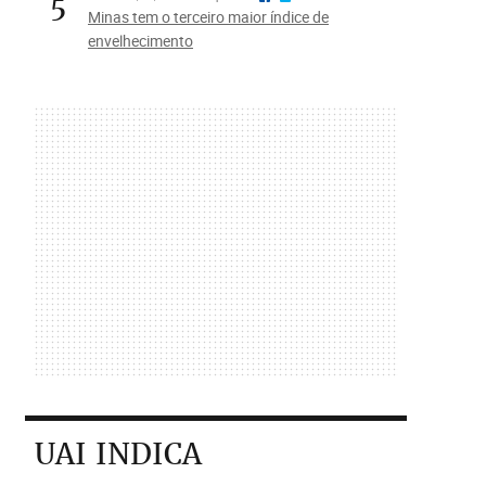
5
Minas tem o terceiro maior índice de
envelhecimento
UAI INDICA