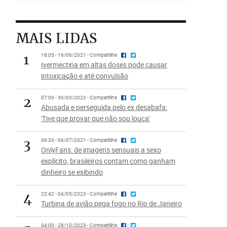
MAIS LIDAS
1
18:05 - 16/06/2021 - Compartilhe
Ivermectina em altas doses pode causar
intoxicação e até convulsão
2
07:00 - 30/03/2022 - Compartilhe
Abusada e perseguida pelo ex desabafa:
'Tive que provar que não sou louca'
3
06:33 - 06/07/2021 - Compartilhe
OnlyFans: de imagens sensuais a sexo
explícito, brasileiros contam como ganham
dinheiro se exibindo
4
22:42 - 04/05/2023 - Compartilhe
Turbina de avião pega fogo no Rio de Janeiro
04:00 - 28/10/2023 - Compartilhe