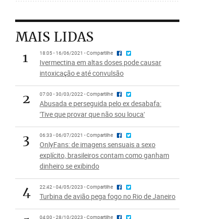
MAIS LIDAS
1
18:05 - 16/06/2021 - Compartilhe
Ivermectina em altas doses pode causar
intoxicação e até convulsão
2
07:00 - 30/03/2022 - Compartilhe
Abusada e perseguida pelo ex desabafa:
'Tive que provar que não sou louca'
3
06:33 - 06/07/2021 - Compartilhe
OnlyFans: de imagens sensuais a sexo
explícito, brasileiros contam como ganham
dinheiro se exibindo
4
22:42 - 04/05/2023 - Compartilhe
Turbina de avião pega fogo no Rio de Janeiro
04:00 - 28/10/2023 - Compartilhe