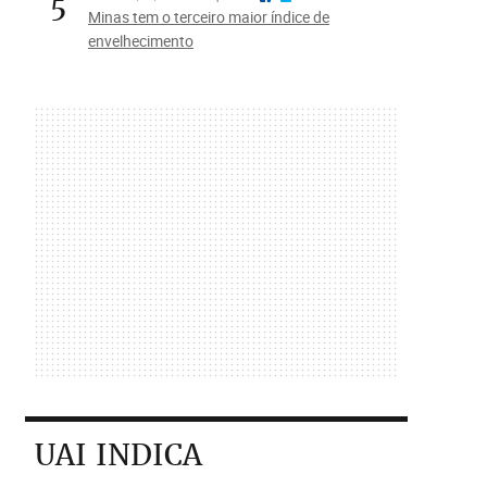
5
Minas tem o terceiro maior índice de
envelhecimento
UAI INDICA