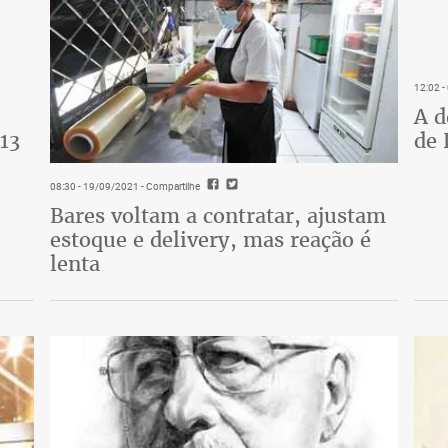
12:02 
A d
13
de 
08:30 - 19/09/2021
- Compartilhe
Bares voltam a contratar, ajustam
estoque e delivery, mas reação é
lenta