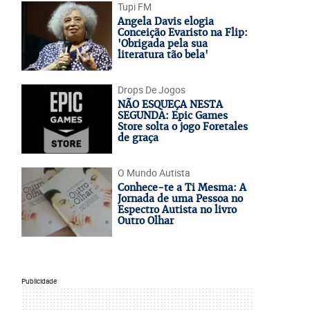
Tupi FM
Angela Davis elogia
Conceição Evaristo na Flip:
'Obrigada pela sua
literatura tão bela'
Drops De Jogos
NÃO ESQUEÇA NESTA
SEGUNDA: Epic Games
Store solta o jogo Foretales
de graça
O Mundo Autista
Conhece-te a Ti Mesma: A
Jornada de uma Pessoa no
Espectro Autista no livro
Outro Olhar
Publicidade