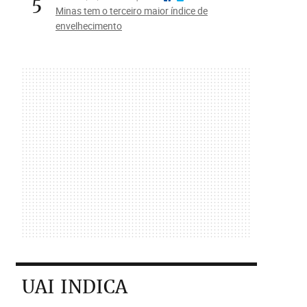
5
Minas tem o terceiro maior índice de
envelhecimento
UAI INDICA