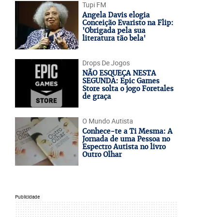
Tupi FM
Angela Davis elogia
Conceição Evaristo na Flip:
'Obrigada pela sua
literatura tão bela'
Drops De Jogos
NÃO ESQUEÇA NESTA
SEGUNDA: Epic Games
Store solta o jogo Foretales
de graça
O Mundo Autista
Conhece-te a Ti Mesma: A
Jornada de uma Pessoa no
Espectro Autista no livro
Outro Olhar
Publicidade