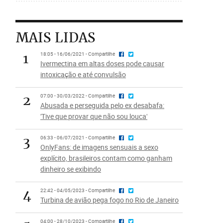
MAIS LIDAS
1
18:05 - 16/06/2021 - Compartilhe
Ivermectina em altas doses pode causar
intoxicação e até convulsão
2
07:00 - 30/03/2022 - Compartilhe
Abusada e perseguida pelo ex desabafa:
'Tive que provar que não sou louca'
3
06:33 - 06/07/2021 - Compartilhe
OnlyFans: de imagens sensuais a sexo
explícito, brasileiros contam como ganham
dinheiro se exibindo
4
22:42 - 04/05/2023 - Compartilhe
Turbina de avião pega fogo no Rio de Janeiro
04:00 - 28/10/2023 - Compartilhe