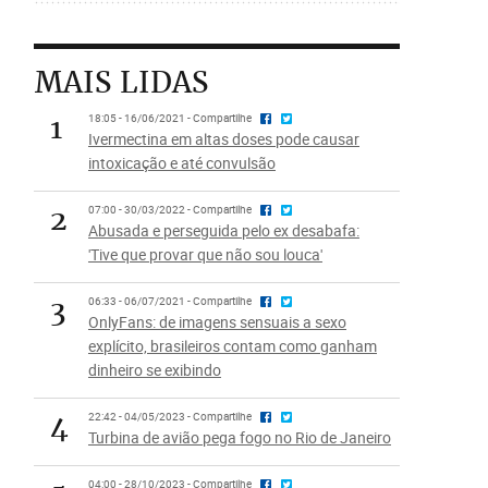
MAIS LIDAS
1
18:05 - 16/06/2021 - Compartilhe
Ivermectina em altas doses pode causar
intoxicação e até convulsão
2
07:00 - 30/03/2022 - Compartilhe
Abusada e perseguida pelo ex desabafa:
'Tive que provar que não sou louca'
3
06:33 - 06/07/2021 - Compartilhe
OnlyFans: de imagens sensuais a sexo
explícito, brasileiros contam como ganham
dinheiro se exibindo
4
22:42 - 04/05/2023 - Compartilhe
Turbina de avião pega fogo no Rio de Janeiro
04:00 - 28/10/2023 - Compartilhe