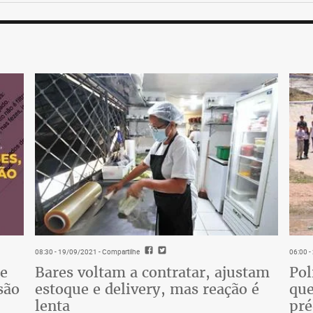
08:30 - 19/09/2021
- Compartilhe
06:00 
de
Bares voltam a contratar, ajustam
Pol
são
estoque e delivery, mas reação é
que
lenta
pr