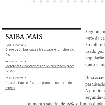
Segundo o
SAIBA MAIS
95% da cat
40 mil rod
12:26 - 01/03/2013
Greve de ônibus causa filas, caos e tumultos no
usado por
Rio
população
08:53 - 01/03/2013
que as emp
Motoristas e cobradores de ônibus fazem greve
no Rio
Uma assem
20:11 - 01/03/2013
Cabral e Paes enfrentam protesto na porta de
paralisaç
museu
A próxima 
segunda-fe
aumento salarial de 15%, o fim da dupl