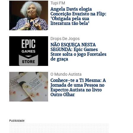
Tupi FM
Angela Davis elogia
Conceição Evaristo na Flip:
'Obrigada pela sua
literatura tão bela'
Drops De Jogos
NÃO ESQUEÇA NESTA
SEGUNDA: Epic Games
Store solta o jogo Foretales
de graça
O Mundo Autista
Conhece-te a Ti Mesma: A
Jornada de uma Pessoa no
Espectro Autista no livro
Outro Olhar
Publicidade