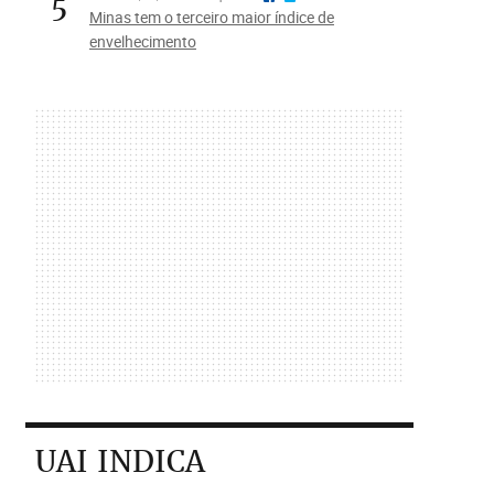
5
Minas tem o terceiro maior índice de
envelhecimento
UAI INDICA