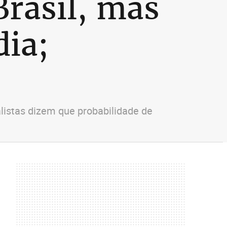
Brasil, mas
ia;
listas dizem que probabilidade de