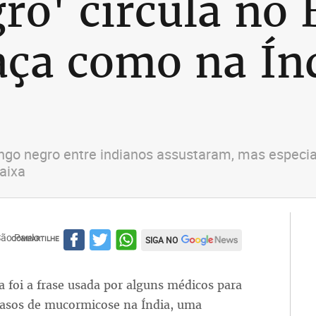
ro' circula no 
ça como na Índ
ungo negro entre indianos assustaram, mas especia
baixa
São Paulo
COMPARTILHE
SIGA NO
foi a frase usada por alguns médicos para
 casos de mucormicose na Índia, uma