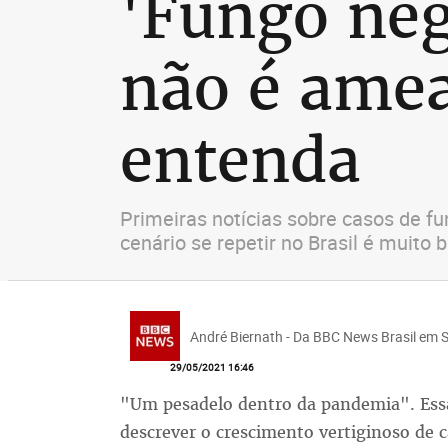
'Fungo neg
não é amea
entenda
Primeiras notícias sobre casos de f
cenário se repetir no Brasil é muito 
André Biernath - Da BBC News Brasil em 
29/05/2021 16:46
"Um pesadelo dentro da pandemia". Essa 
descrever o crescimento vertiginoso de