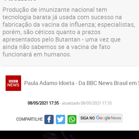
Produção de imunizante nacional tem
tecnologia barata já usada com sucesso na
fabricação da vacina da influenza; especialistas,
porém, são céticos quanto a prazos
apresentados pelo Butantan - uma vez que
ainda não sabemos se a vacina de fato
funcionará em humanos.
Paula Adamo Idoeta - Da BBC News Brasil em 
08/05/2021 17:35
- atualizado 08/05/2021 17:35
SIGA NO
COMPARTILHE