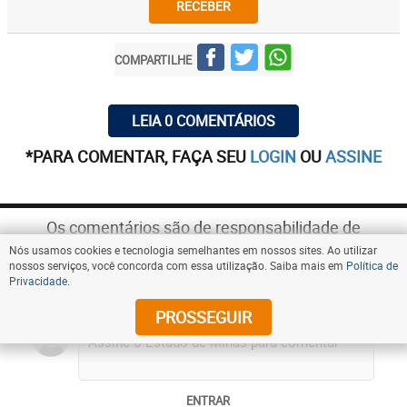
RECEBER
COMPARTILHE
LEIA 0 COMENTÁRIOS
*PARA COMENTAR, FAÇA SEU
LOGIN
OU
ASSINE
Os comentários são de responsabilidade de
seus autores e não representam a opinião do
Nós usamos cookies e tecnologia semelhantes em nossos sites. Ao utilizar
Estado de Minas.
nossos serviços, você concorda com essa utilização. Saiba mais em
Política de
Privacidade
.
Leia 0 comentários
PROSSEGUIR
ENTRAR