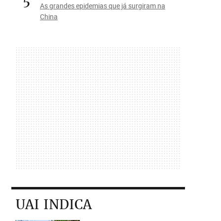
5
As grandes epidemias que já surgiram na
China
UAI INDICA