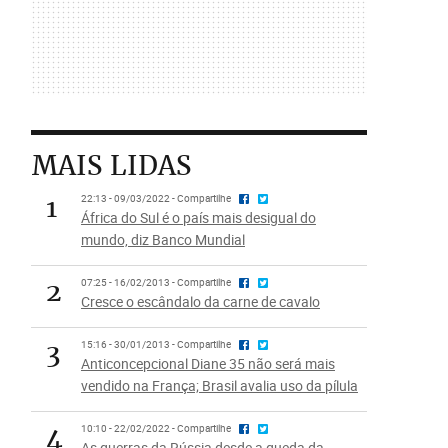
MAIS LIDAS
1
22:13 - 09/03/2022 - Compartilhe
África do Sul é o país mais desigual do
mundo, diz Banco Mundial
2
07:25 - 16/02/2013 - Compartilhe
Cresce o escândalo da carne de cavalo
3
15:16 - 30/01/2013 - Compartilhe
Anticoncepcional Diane 35 não será mais
vendido na França; Brasil avalia uso da pílula
4
10:10 - 22/02/2022 - Compartilhe
As guerras da Rússia desde a queda da