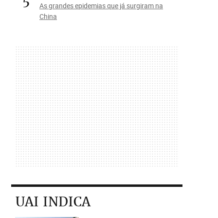
5
As grandes epidemias que já surgiram na
China
UAI INDICA