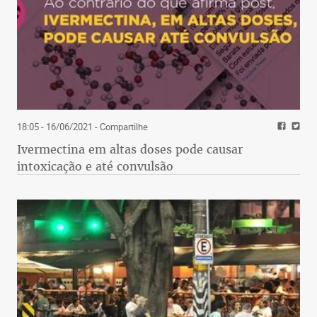
18:05 - 16/06/2021
- Compartilhe
Ivermectina em altas doses pode causar
intoxicação e até convulsão