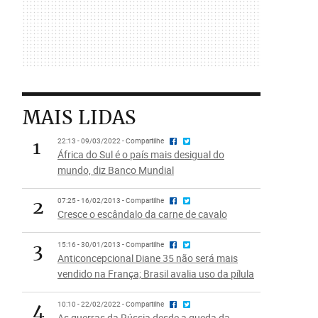
MAIS LIDAS
1
22:13 - 09/03/2022 - Compartilhe
África do Sul é o país mais desigual do
mundo, diz Banco Mundial
2
07:25 - 16/02/2013 - Compartilhe
Cresce o escândalo da carne de cavalo
3
15:16 - 30/01/2013 - Compartilhe
Anticoncepcional Diane 35 não será mais
vendido na França; Brasil avalia uso da pílula
4
10:10 - 22/02/2022 - Compartilhe
As guerras da Rússia desde a queda da