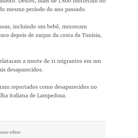
aneiro. Destes, mais de 1.800 morreram no
 do mesmo período do ano passado.
soas, incluindo um bebê, morreram
co depois de zarpar da costa da Tunísia,
 relataram a morte de 11 migrantes em um
is desaparecidos.
oram reportados como desaparecidos no
ilha italiana de Lampedusa.
osso editor