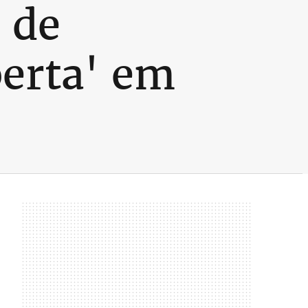
 de
berta' em