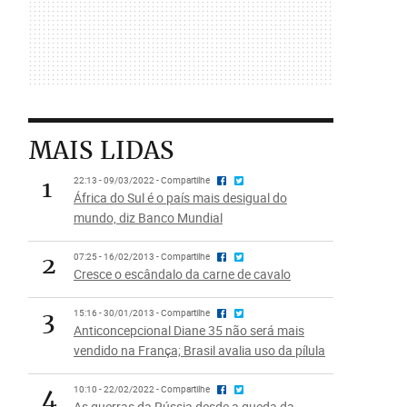
MAIS LIDAS
1
22:13 - 09/03/2022 - Compartilhe
África do Sul é o país mais desigual do
mundo, diz Banco Mundial
2
07:25 - 16/02/2013 - Compartilhe
Cresce o escândalo da carne de cavalo
3
15:16 - 30/01/2013 - Compartilhe
Anticoncepcional Diane 35 não será mais
vendido na França; Brasil avalia uso da pílula
4
10:10 - 22/02/2022 - Compartilhe
As guerras da Rússia desde a queda da