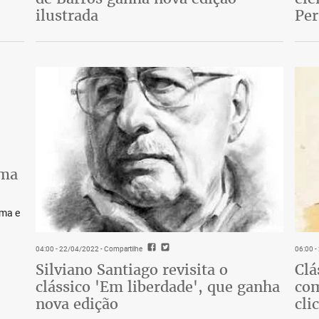
ilustrada
Pe
lma
lma e
04:00 - 22/04/2022
- Compartilhe
06:00 
Silviano Santiago revisita o
Clá
clássico 'Em liberdade', que ganha
com
nova edição
cli