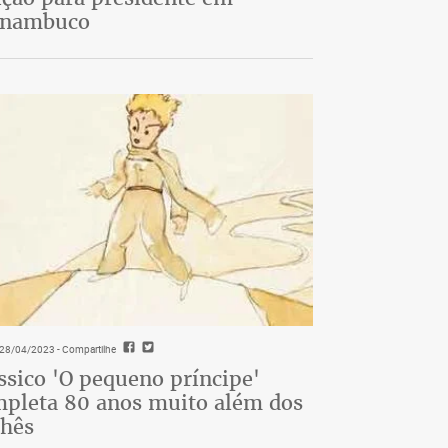
rnambuco
- 28/04/2023
- Compartilhe
ssico 'O pequeno príncipe'
pleta 80 anos muito além dos
chês