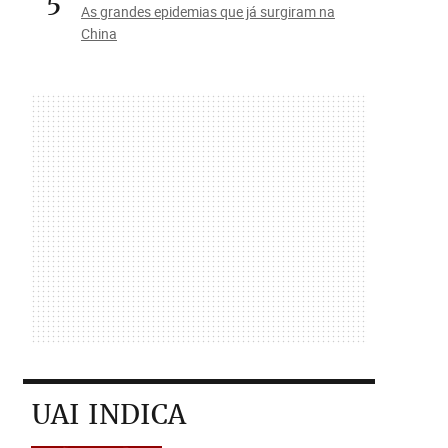
5
As grandes epidemias que já surgiram na
China
UAI INDICA