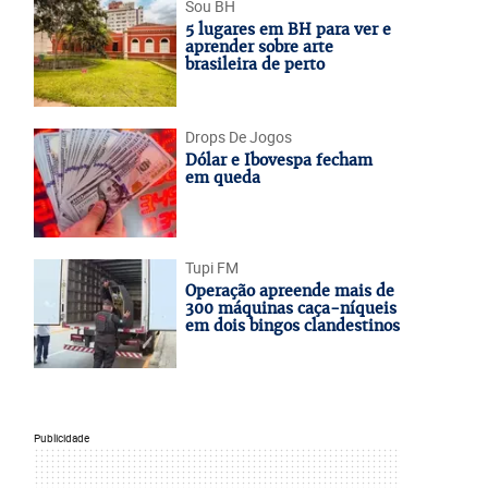
Sou BH
5 lugares em BH para ver e
aprender sobre arte
brasileira de perto
Drops De Jogos
Dólar e Ibovespa fecham
em queda
Tupi FM
Operação apreende mais de
300 máquinas caça-níqueis
em dois bingos clandestinos
Publicidade