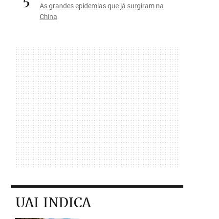
5
As grandes epidemias que já surgiram na
China
UAI INDICA