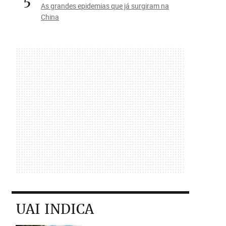
5
As grandes epidemias que já surgiram na
China
UAI INDICA