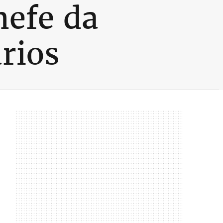
hefe da
rios