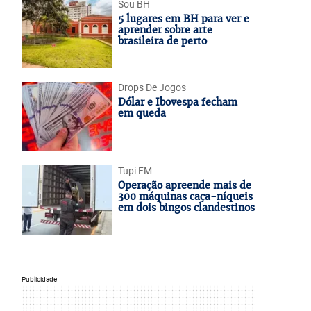
Sou BH
5 lugares em BH para ver e
aprender sobre arte
brasileira de perto
Drops De Jogos
Dólar e Ibovespa fecham
em queda
Tupi FM
Operação apreende mais de
300 máquinas caça-níqueis
em dois bingos clandestinos
Publicidade