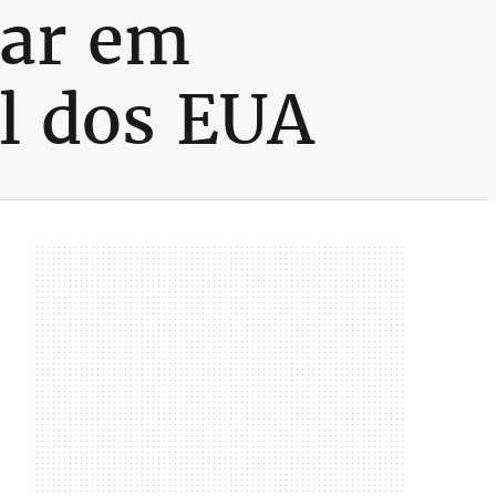
car em
al dos EUA