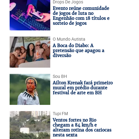
Drops De Jogos
Evento reúne comunidade
de jogos de luta no
Engenhão com 18 títulos e
sorteio de jogos
O Mundo Autista
A Boca do Diabo: A
pretensão que apagou a
diversão
Sou BH
Ailton Krenak fará primeiro
mural em prédio durante
festival de arte em BH
Tupi FM
Ventos fortes no Rio
chegam a 84 km/h e
alteram rotina dos cariocas
nesta sexta