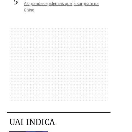
5
As grandes epidemias que já surgiram na
China
UAI INDICA