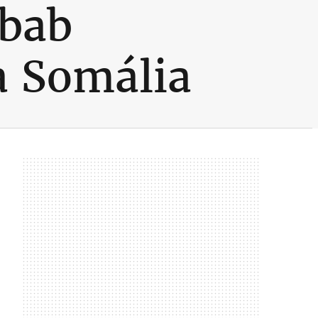
abab
a Somália