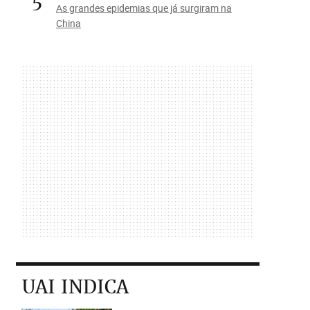
5
As grandes epidemias que já surgiram na
China
UAI INDICA