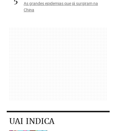
5
As grandes epidemias que já surgiram na
China
UAI INDICA