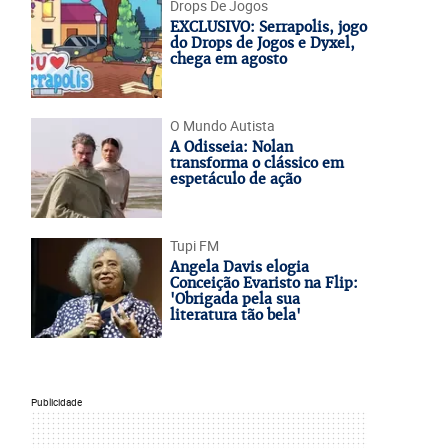
Drops De Jogos
EXCLUSIVO: Serrapolis, jogo
do Drops de Jogos e Dyxel,
chega em agosto
O Mundo Autista
A Odisseia: Nolan
transforma o clássico em
espetáculo de ação
Tupi FM
Angela Davis elogia
Conceição Evaristo na Flip:
'Obrigada pela sua
literatura tão bela'
Publicidade