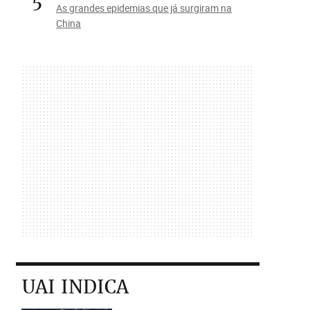
5
As grandes epidemias que já surgiram na
China
UAI INDICA