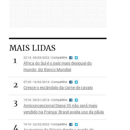
MAIS LIDAS
1
22:13 - 09/03/2022 - Compartilhe
África do Sul é o país mais desigual do
mundo, diz Banco Mundial
2
07:25 - 16/02/2013 - Compartilhe
Cresce o escândalo da carne de cavalo
3
15:16 - 30/01/2013 - Compartilhe
Anticoncepcional Diane 35 não será mais
vendido na França; Brasil avalia uso da pílula
4
10:10 - 22/02/2022 - Compartilhe
As guerras da Rússia desde a queda da