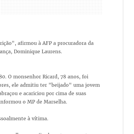
rição", afirmou à AFP a procuradora da
rança, Dominique Laurens.
80. O monsenhor Ricard, 78 anos, foi
ores, ele admitiu ter "beijado" uma jovem
abraçou e acariciou por cima de suas
 informou o MP de Marselha.
ssoalmente à vítima.