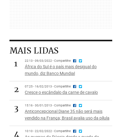
MAIS LIDAS
1
22:13 - 09/03/2022 - Compartilhe
África do Sul é o país mais desigual do
mundo, diz Banco Mundial
2
07:25 - 16/02/2013 - Compartilhe
Cresce o escândalo da carne de cavalo
3
15:16 - 30/01/2013 - Compartilhe
Anticoncepcional Diane 35 não será mais
vendido na França; Brasil avalia uso da pílula
4
10:10 - 22/02/2022 - Compartilhe
As guerras da Rússia desde a queda da