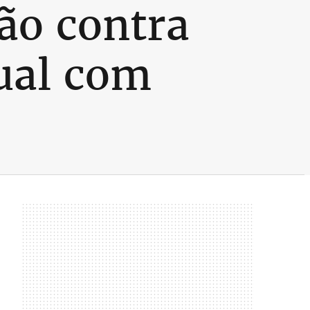
ão contra
xual com