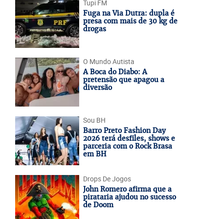
Tupi FM
Fuga na Via Dutra: dupla é
presa com mais de 30 kg de
drogas
O Mundo Autista
A Boca do Diabo: A
pretensão que apagou a
diversão
Sou BH
Barro Preto Fashion Day
2026 terá desfiles, shows e
parceria com o Rock Brasa
em BH
Drops De Jogos
John Romero afirma que a
pirataria ajudou no sucesso
de Doom