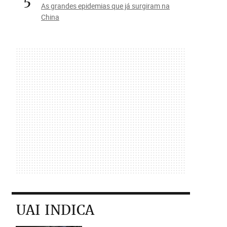
5
As grandes epidemias que já surgiram na
China
UAI INDICA