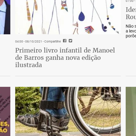
07:00 
Ide
Rou
Não s
a lev
porõe
04:00 - 08/10/2021
- Compartilhe
Primeiro livro infantil de Manoel
de Barros ganha nova edição
ilustrada