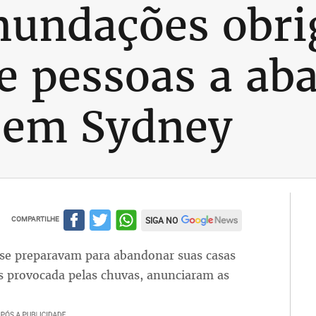
inundações obr
e pessoas a ab
s em Sydney
COMPARTILHE
SIGA NO
 se preparavam para abandonar suas casas
os provocada pelas chuvas, anunciaram as