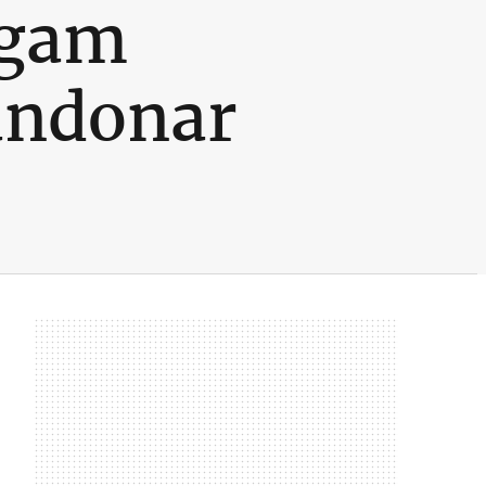
igam
andonar