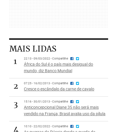
MAIS LIDAS
1
22:13 - 09/03/2022 - Compartilhe
África do Sul é o país mais desigual do
mundo, diz Banco Mundial
2
07:25 - 16/02/2013 - Compartilhe
Cresce o escândalo da carne de cavalo
3
15:16 - 30/01/2013 - Compartilhe
Anticoncepcional Diane 35 não será mais
vendido na França; Brasil avalia uso da pílula
4
10:10 - 22/02/2022 - Compartilhe
As guerras da Rússia desde a queda da