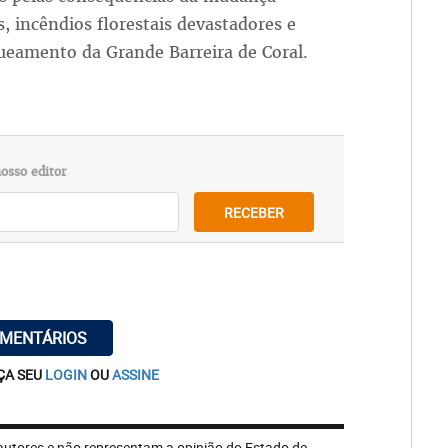
, incêndios florestais devastadores e
ueamento da Grande Barreira de Coral.
osso editor
RECEBER
OMENTÁRIOS
ÇA SEU
LOGIN
OU
ASSINE
autores e não representam a opinião do Estado de