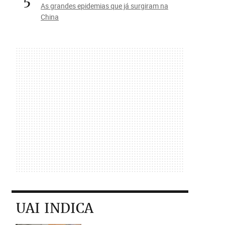
5
As grandes epidemias que já surgiram na
China
UAI INDICA