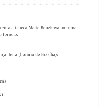
nfrenta a tcheca Marie Bouzkova por uma
o torneio.
a-feira (horário de Brasília):
TA)
N)