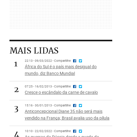
MAIS LIDAS
1
22:13 - 09/03/2022 - Compartilhe
África do Sul é o país mais desigual do
mundo, diz Banco Mundial
2
07:25 - 16/02/2013 - Compartilhe
Cresce o escândalo da carne de cavalo
3
15:16 - 30/01/2013 - Compartilhe
Anticoncepcional Diane 35 não será mais
vendido na França; Brasil avalia uso da pílula
4
10:10 - 22/02/2022 - Compartilhe
As guerras da Rússia desde a queda da